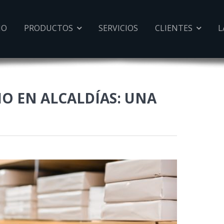
IO
PRODUCTOS
SERVICIOS
CLIENTES
L


O EN ALCALDÍAS: UNA