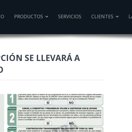
IO
PRODUCTOS
SERVICIOS
CLIENTES
L


IÓN SE LLEVARÁ A
O