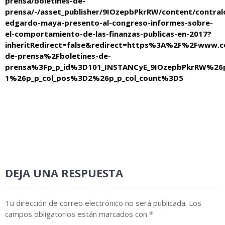
prensa/boletines-de-
prensa/-/asset_publisher/9IOzepbPkrRW/content/contral
edgardo-maya-presento-al-congreso-informes-sobre-
el-comportamiento-de-las-finanzas-publicas-en-2017?
inheritRedirect=false&redirect=https%3A%2F%2Fwww.co
de-prensa%2Fboletines-de-
prensa%3Fp_p_id%3D101_INSTANCyE_9IOzepbPkrRW%26p
1%26p_p_col_pos%3D2%26p_p_col_count%3D5
DEJA UNA RESPUESTA
Tu dirección de correo electrónico no será publicada.
Los
campos obligatorios están marcados con
*