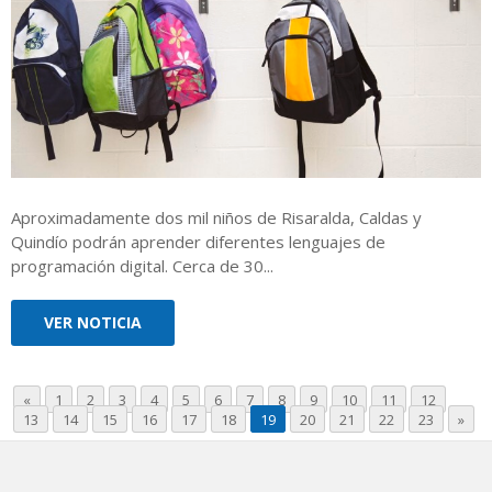
Aproximadamente dos mil niños de Risaralda, Caldas y
Quindío podrán aprender diferentes lenguajes de
programación digital. Cerca de 30...
VER NOTICIA
«
1
2
3
4
5
6
7
8
9
10
11
12
13
14
15
16
17
18
19
20
21
22
23
»