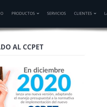
IO
PRODUCTOS
SERVICIOS
CLIENTES
L


ADO AL CCPET